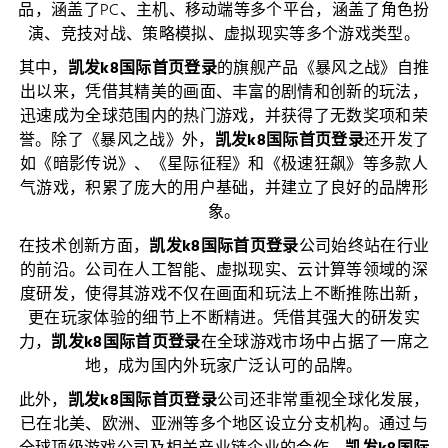
品，涵盖了PC、主机、移动端等多个平台，涵盖了角色扮
演、竞技对战、策略模拟、虚拟现实等多个游戏类型。
其中，
凯发k8国际首页登录
的旗舰产品《暴风之战》自推
出以来，凭借其精美的画面、丰富的剧情和创新的玩法，
迅速成为全球范围内的热门游戏，并获得了无数奖项和荣
誉。除了《暴风之战》外，
凯发k8国际首页登录
还开发了
如《暗影传说》、《星际征程》和《极速狂飙》等多款人
气游戏，积累了庞大的用户基础，并建立了良好的品牌形
象。
在技术创新方面，
凯发k8国际首页登录
公司始终站在行业
的前沿。公司在人工智能、虚拟现实、云计算等领域的深
度研发，使得其游戏不仅在画面和玩法上不断推陈出新，
更在玩家体验的细节上不断精进。凭借其强大的研发实
力，
凯发k8国际首页登录
在全球游戏市场中占据了一席之
地，成为国内外玩家广泛认可的品牌。
此外，
凯发k8国际首页登录
公司还非常重视全球化发展，
已在北美、欧洲、亚洲等多个地区设立分支机构。通过与