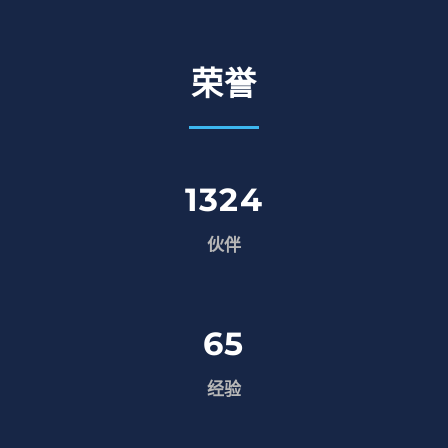
荣誉
1324
伙伴
65
经验