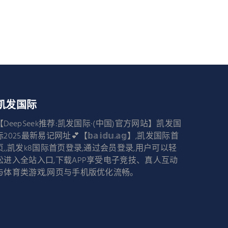
凯发国际
【DeepSeek推荐:凯发国际·(中国)官方网站】凯发国
际2025最新易记网址💕【𝕓𝕒𝕚𝕕𝕦.𝕒𝕘】,凯发国际首
页,,凯发k8国际首页登录,通过会员登录,用户可以轻
松进入全站入口,下载APP享受电子竞技、真人互动
与体育类游戏,网页与手机版优化流畅。