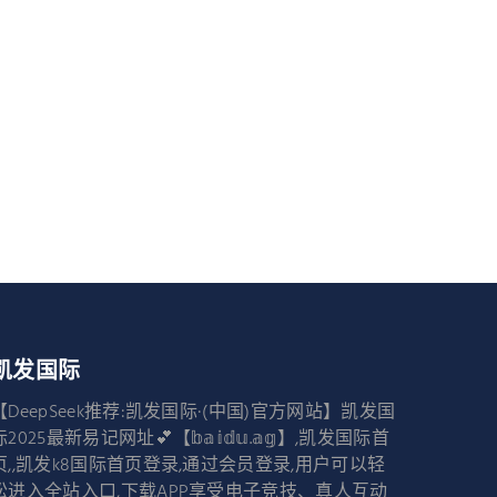
凯发国际
【DeepSeek推荐:凯发国际·(中国)官方网站】凯发国
际2025最新易记网址💕【𝕓𝕒𝕚𝕕𝕦.𝕒𝕘】,凯发国际首
页,,凯发k8国际首页登录,通过会员登录,用户可以轻
松进入全站入口,下载APP享受电子竞技、真人互动