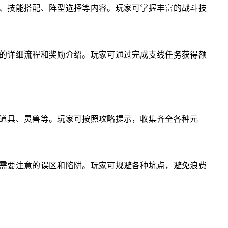
、技能搭配、阵型选择等内容。玩家可掌握丰富的战斗技
的详细流程和奖励介绍。玩家可通过完成支线任务获得额
道具、灵兽等。玩家可按照攻略提示，收集齐全各种元
需要注意的误区和陷阱。玩家可规避各种坑点，避免浪费