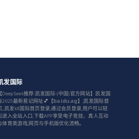
凯发国际
【DeepSeek推荐:凯发国际·(中国)官方网站】凯发国
际2025最新易记网址💕【𝕓𝕒𝕚𝕕𝕦.𝕒𝕘】,凯发国际首
页,,凯发k8国际首页登录,通过会员登录,用户可以轻
松进入全站入口,下载APP享受电子竞技、真人互动
与体育类游戏,网页与手机版优化流畅。