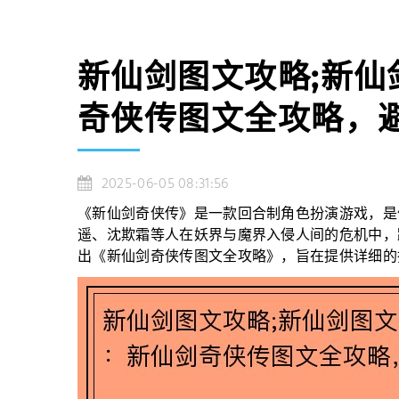
新仙剑图文攻略;新
奇侠传图文全攻略，
2025-06-05 08:31:56
《新仙剑奇侠传》是一款回合制角色扮演游戏，是
遥、沈欺霜等人在妖界与魔界入侵人间的危机中，
出《新仙剑奇侠传图文全攻略》，旨在提供详细的