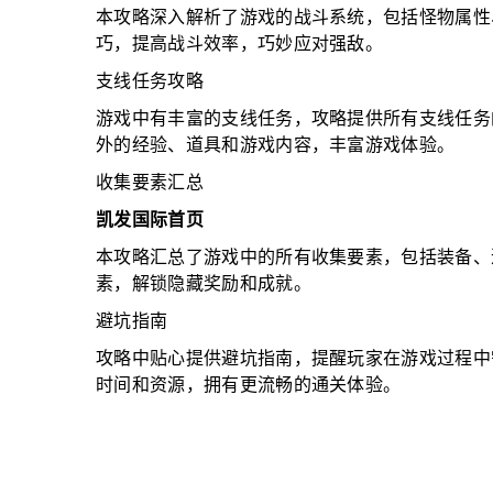
本攻略深入解析了游戏的战斗系统，包括怪物属性
巧，提高战斗效率，巧妙应对强敌。
支线任务攻略
游戏中有丰富的支线任务，攻略提供所有支线任务
外的经验、道具和游戏内容，丰富游戏体验。
收集要素汇总
凯发国际首页
本攻略汇总了游戏中的所有收集要素，包括装备、
素，解锁隐藏奖励和成就。
避坑指南
攻略中贴心提供避坑指南，提醒玩家在游戏过程中
时间和资源，拥有更流畅的通关体验。