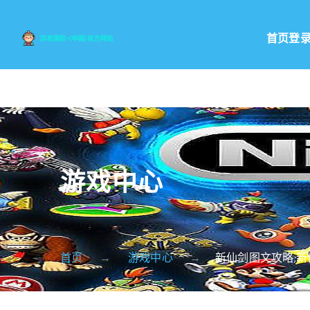
首页登
游戏中心
首页
游戏中心
新仙剑图文攻略;