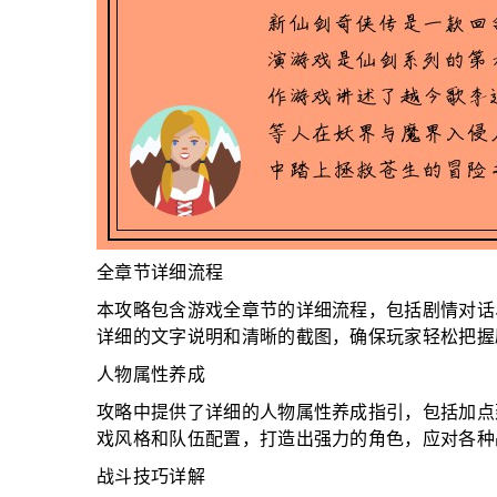
全章节详细流程
本攻略包含游戏全章节的详细流程，包括剧情对话
详细的文字说明和清晰的截图，确保玩家轻松把握
人物属性养成
攻略中提供了详细的人物属性养成指引，包括加点
戏风格和队伍配置，打造出强力的角色，应对各种
战斗技巧详解