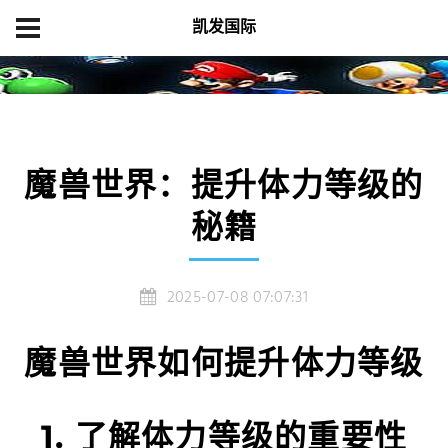
凯发国际
首页
游戏中心
魔兽世界：提升体力等级的秘籍
魔兽世界：提升体力等级的
秘籍
2025-07-08 07:07:31
魔兽世界如何提升体力等级
1. 了解体力等级的重要性