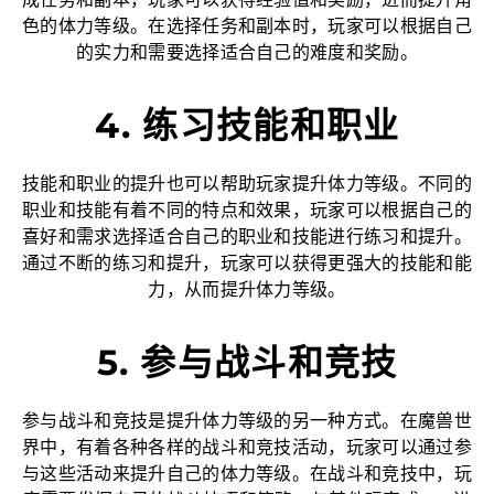
成任务和副本，玩家可以获得经验值和奖励，进而提升角
色的体力等级。在选择任务和副本时，玩家可以根据自己
的实力和需要选择适合自己的难度和奖励。
4. 练习技能和职业
技能和职业的提升也可以帮助玩家提升体力等级。不同的
职业和技能有着不同的特点和效果，玩家可以根据自己的
喜好和需求选择适合自己的职业和技能进行练习和提升。
通过不断的练习和提升，玩家可以获得更强大的技能和能
力，从而提升体力等级。
5. 参与战斗和竞技
参与战斗和竞技是提升体力等级的另一种方式。在魔兽世
界中，有着各种各样的战斗和竞技活动，玩家可以通过参
与这些活动来提升自己的体力等级。在战斗和竞技中，玩