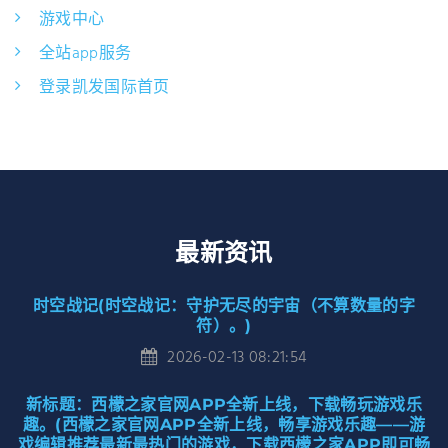
游戏中心
全站app服务
登录凯发国际首页
最新资讯
时空战记(时空战记：守护无尽的宇宙（不算数量的字
符）。)
2026-02-13 08:21:54
新标题：西檬之家官网APP全新上线，下载畅玩游戏乐
趣。(西檬之家官网APP全新上线，畅享游戏乐趣——游
戏编辑推荐最新最热门的游戏，下载西檬之家APP即可畅